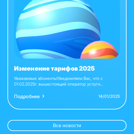
Изменение тарифов 2025
Уважаемые абоненты!Уведомляем Вас, что с
01.02.2025г. вышестоящий оператор услуги
телевидения меняет стоимость своих услуг. В связи
с чем ООО «ККС» вносятся изменения в
Подробнее
14/01/2025
следующие тарифы:
Все новости