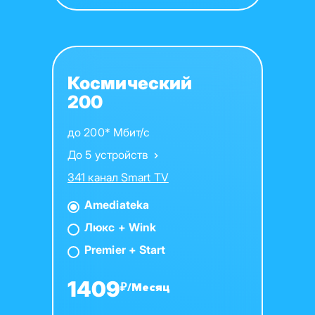
Космический
200
до 200* Мбит/с
До 5 устройств
341 канал Smart TV
Amediateka
Люкс + Wink
Premier + Start
1409
₽/Месяц