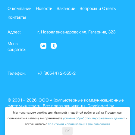
О компании
Новости
Вакансии
Вопросы и Ответы
Контакты
Адрес:
г. Новоалександровск ул. Гагарина, 323
Мы в
соцсетях:
Телефон:
+7 (86544) 2-555-2
© 2001 – 2026. ООО «Компьютерные коммуникационные
системы» stav.ru. Все права защищены. Developed by
nelset.com
Мы используем cookies для быстрой и удобной работы сайта. Продолжая
пользоваться сайтом, вы принимаете
условия обработки персональных данных
и
Политика обработки персональных данных (рег. №26-15-
соглашаетесь с
политикой использования файлов cookies
000758)
OK