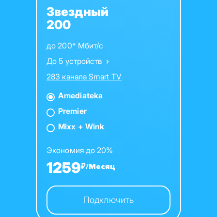
Звездный
200
до 200* Мбит/с
До 5 устройств
283 канала Smart TV
Amediateka
Premier
Mixx + Wink
Экономия до 20%
1259
₽/Месяц
Подключить